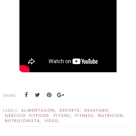
SHARE:
LABELS:
ALIMENTACIÓN;
DEPORTE;
DESAYUNO;
EJERCICIO
FITFOOD;
FITGIRL;
FITNESS;
NUTRICION;
NUTRICIONISTA;
VIDEO;