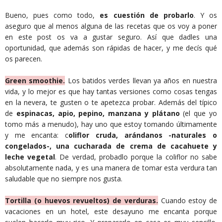
Bueno, pues como todo,
es cuestión de probarlo
. Y os
aseguro que al menos alguna de las recetas que os voy a poner
en este post os va a gustar seguro. Así que dadles una
oportunidad, que además son rápidas de hacer, y me decís qué
os parecen.
Green smoothie.
Los batidos verdes llevan ya años en nuestra
vida, y lo mejor es que hay tantas versiones como cosas tengas
en la nevera, te gusten o te apetezca probar. Además del típico
de
espinacas, apio, pepino, manzana y plátano
(el que yo
tomo más a menudo), hay uno que estoy tomando últimamente
y me encanta: c
oliflor cruda, arándanos -naturales o
congelados-, una cucharada de crema de cacahuete y
leche vegetal
. De verdad, probadlo porque la coliflor no sabe
absolutamente nada, y es una manera de tomar esta verdura tan
saludable que no siempre nos gusta.
Tortilla (o huevos revueltos) de verdur
as.
Cuando estoy de
vacaciones en un hotel, este desayuno me encanta porque