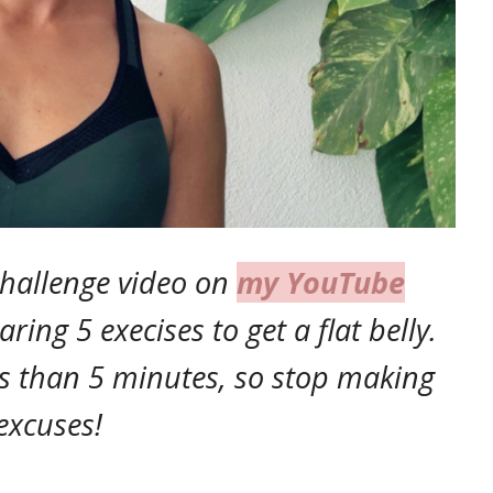
hallenge video on
my YouTube
aring 5 execises to get a flat belly.
s than 5 minutes, so stop making
excuses!