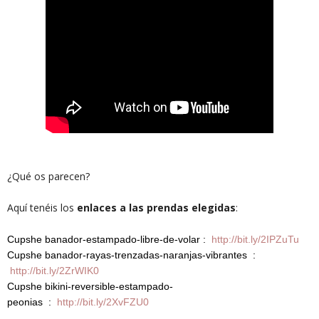
¿Qué os parecen?
Aquí tenéis los
enlaces a las prendas elegidas
:
Cupshe banador-estampado-libre-de-volar :
http://bit.ly/2IPZuTu
Cupshe banador-rayas-trenzadas-naranjas-vibrantes :
http://bit.ly/2ZrWIK0
Cupshe bikini-reversible-estampado-
peonias :
http://bit.ly/2XvFZU0