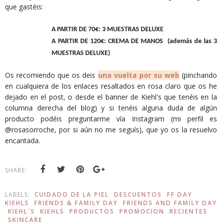
que gastéis:
A PARTIR DE 70€: 3 MUESTRAS DELUXE
A PARTIR DE 120€: CREMA DE MANOS (además de las 3
MUESTRAS DELUXE)
Os recomiendo que os deis
una vuelta por su web
(pinchando
en cualquiera de los enlaces resaltados en rosa claro que os he
dejado en el post, o desde el banner de Kiehl's que tenéis en la
columna derecha del blog) y si tenéis alguna duda de algún
producto podéis preguntarme vía Instagram (mi perfil es
@rosasorroche, por si aún no me seguís), que yo os la resuelvo
encantada.
SHARE:
LABELS:
CUIDADO DE LA PIEL
DESCUENTOS
FF DAY
KIEHLS
FRIENDS & FAMILY DAY
FRIENDS AND FAMILY DAY
KIEHL´S
KIEHLS
PRODUCTOS
PROMOCION
RECIENTES
SKINCARE