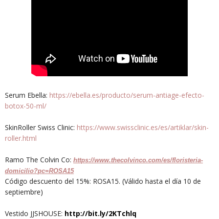
Serum Ebella:
https://ebella.es/producto/serum-antiage-efecto-
botox-50-ml/
SkinRoller Swiss Clinic:
https://www.swissclinic.es/es/artiklar/skin-
roller.html
Ramo The Colvin Co:
https://www.thecolvinco.com/es/floristeria-
domicilio?pc=ROSA15
Código descuento del 15%: ROSA15. (Válido hasta el día 10 de
septiembre)
Vestido JJSHOUSE:
http://bit.ly/2KTchlq