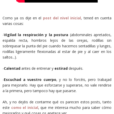
Como ya os dije en el
post del nivel inicial
, tened en cuenta
varias cosas:
-
Vigilad la respiración y la postura
(abdominales apretados,
espalda recta, hombros lejos de las orejas, rodillas sin
sobrepasar la punta del pie cuando hacemos sentadillas y lunges,
rodillas ligeramente flexionadas al estar de pie y al caer en los
saltos...).
-
Calentad
antes de entrenar y
estirad
después.
-
Escuchad a vuestro cuerpo
, y no lo forcéis, pero trabajad
para mejorarlo. Hay que esforzarse y superarse, no vale rendirse
a la primera, pero tampoco hay que pasarse.
Ah, y no dejéis de contarme qué os parecen estos posts, tanto
este
como el inicial
, que me interesa mucho para saber cómo
mejorarlos y qué cosas os apetece ver.