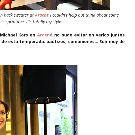
en back sweater at
Aracne
I couldn't help but think about some
is sprintime. It's totally my style!
 Michael Kors en
Aracné
no pude evitar en verlos juntos
os de esta temporada: bautizos, comuniones... Son muy de