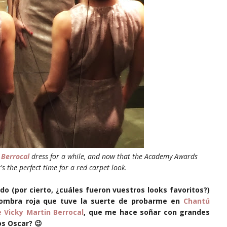
 Berrocal
dress for a while, and now that the Academy Awards
t's the perfect time for a red carpet look.
o (por cierto, ¿cuáles fueron vuestros looks favoritos?)
ombra roja que tuve la suerte de probarme en
Chantú
e Vicky Martin Berrocal
, que me hace soñar con grandes
os Oscar? 😉