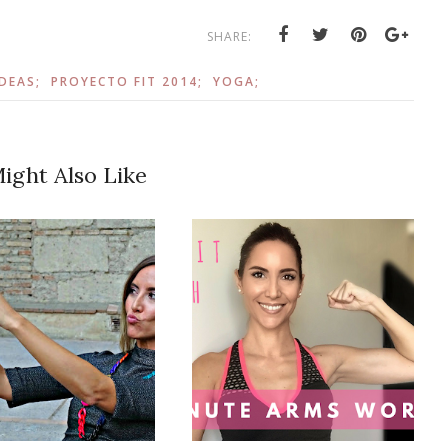
SHARE:
IDEAS;
PROYECTO FIT 2014;
YOGA;
ight Also Like