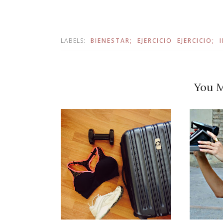
LABELS:
BIENESTAR;
EJERCICIO
EJERCICIO;
You M