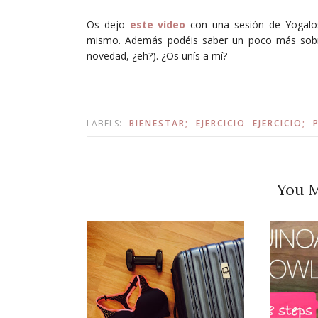
Os dejo
este vídeo
con una sesión de Yogal
mismo. Además podéis saber un poco más sob
novedad, ¿eh?). ¿Os unís a mí?
LABELS:
BIENESTAR;
EJERCICIO
EJERCICIO;
You M