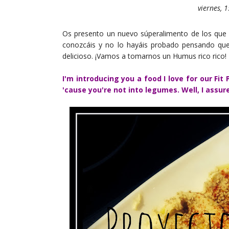
viernes, 
Os presento un nuevo súperalimento de los que 
conozcáis y no lo hayáis probado pensando que
delicioso. ¡Vamos a tomarnos un Humus rico rico!
I'm introducing you a food I love for our Fi
'cause you're not into legumes. Well, I assur