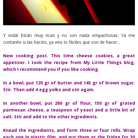
Y voilà! Están muy ricas y no son nada empachosas. Ya me
contaréis si las hacéis, ya veis lo fáciles que son de hacer...
New cooking post. This time cheese cookies, a great
appetizer. I took the recipe from My Little Things blog,
which I recommend you if you like cooking.
In a bowl, put 120 gr of butter and 145 gr of brown sugar.
Stir. Then add 4 egg yolks and stir again.
In another bowl, put 260 gr of flour, 150 gr of grated
parmesan cheese, a teaspoon of yeast and a little bit of
salt. Stir and add to the other ingredients.
Knead the ingredients, and form three or four rolls. Wrap
each one in plastic film, and put them at the fridge for 30