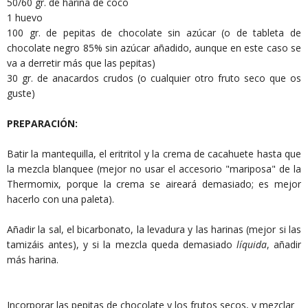
50/60 gr. de harina de coco
1 huevo
100 gr. de pepitas de chocolate sin azúcar (o de tableta de
chocolate negro 85% sin azúcar añadido, aunque en este caso se
va a derretir más que las pepitas)
30 gr. de anacardos crudos (o cualquier otro fruto seco que os
guste)
PREPARACIÓN:
Batir la mantequilla, el eritritol y la crema de cacahuete hasta que
la mezcla blanquee (mejor no usar el accesorio "mariposa" de la
Thermomix, porque la crema se aireará demasiado; es mejor
hacerlo con una paleta).
Añadir la sal, el bicarbonato, la levadura y las harinas (mejor si las
tamizáis antes), y si la mezcla queda demasiado
líquida
, añadir
más harina.
Incorporar las pepitas de chocolate y los frutos secos, y mezclar