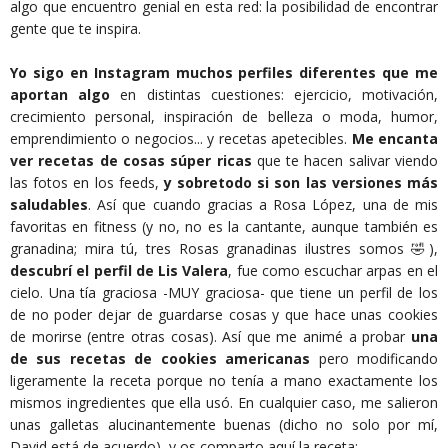
algo que encuentro genial en esta red: la posibilidad de encontrar
gente que te inspira.
Yo sigo en Instagram muchos perfiles diferentes que me
aportan algo
en distintas cuestiones: ejercicio, motivación,
crecimiento personal, inspiración de belleza o moda, humor,
emprendimiento o negocios... y recetas apetecibles.
Me encanta
ver recetas de cosas súper ricas
que te hacen salivar viendo
las fotos en los feeds,
y sobretodo si son las versiones más
saludables
. Así que cuando gracias a Rosa López, una de mis
favoritas en fitness (y no, no es la cantante, aunque también es
granadina; mira tú, tres Rosas granadinas ilustres somos 🤣),
descubrí el perfil de Lis Valera
, fue como escuchar arpas en el
cielo. Una tía graciosa -MUY graciosa- que tiene un perfil de los
de no poder dejar de guardarse cosas y que hace unas cookies
de morirse (entre otras cosas). Así que me animé a probar
una
de sus recetas de cookies americanas
pero modificando
ligeramente la receta porque no tenía a mano exactamente los
mismos ingredientes que ella usó. En cualquier caso, me salieron
unas galletas alucinantemente buenas (dicho no solo por mí,
David está de acuerdo), y os comparto aquí la receta: