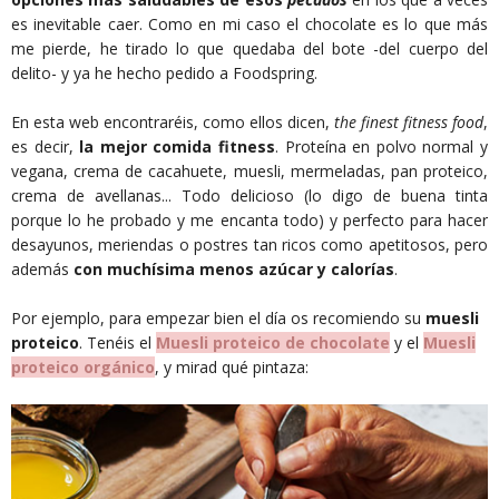
es inevitable caer. Como en mi caso el chocolate es lo que más
me pierde, he tirado lo que quedaba del bote -del cuerpo del
delito- y ya he hecho pedido a Foodspring.
En esta web encontraréis, como ellos dicen,
the finest fitness food
,
es decir,
la mejor comida fitness
. Proteína en polvo normal y
vegana, crema de cacahuete, muesli, mermeladas, pan proteico,
crema de avellanas... Todo delicioso (lo digo de buena tinta
porque lo he probado y me encanta todo) y perfecto para hacer
desayunos, meriendas o postres tan ricos como apetitosos, pero
además
con muchísima menos azúcar y calorías
.
Por ejemplo, para empezar bien el día os recomiendo su
muesli
proteico
. Tenéis el
Muesli proteico de chocolate
y el
Muesli
proteico orgánico
, y mirad qué pintaza: