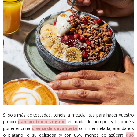
Si sois más de tostadas, tenéis la mezcla lista para hacer vuestro
propio
pan proteico vegano
en nada de tiempo, y le podéis
poner encima
crema de cacahuete
con mermelada, arándanos
o plátano, o su deliciosa (y con 85% menos de azúcar)
duo