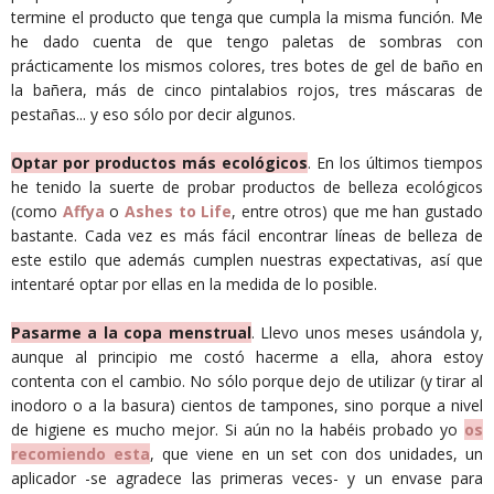
termine el producto que tenga que cumpla la misma función. Me
he dado cuenta de que tengo paletas de sombras con
prácticamente los mismos colores, tres botes de gel de baño en
la bañera, más de cinco pintalabios rojos, tres máscaras de
pestañas... y eso sólo por decir algunos.
Optar por productos más ecológicos
. En los últimos tiempos
he tenido la suerte de probar productos de belleza ecológicos
(como
Affya
o
Ashes to Life
, entre otros) que me han gustado
bastante. Cada vez es más fácil encontrar líneas de belleza de
este estilo que además cumplen nuestras expectativas, así que
intentaré optar por ellas en la medida de lo posible.
Pasarme a la copa menstrual
. Llevo unos meses usándola y,
aunque al principio me costó hacerme a ella, ahora estoy
contenta con el cambio. No sólo porque dejo de utilizar (y tirar al
inodoro o a la basura) cientos de tampones, sino porque a nivel
de higiene es mucho mejor. Si aún no la habéis probado yo
os
recomiendo esta
, que viene en un set con dos unidades, un
aplicador -se agradece las primeras veces- y un envase para