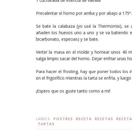
1 cucharada de esencia de vainilla
Precalentar el horno por arriba y por abajo a 175
Se bate la calabaza (yo usé la Thermomix), se añ
añaden los huevos uno a uno y se va batiendo en
bicarbonato, especias) y se bate.
Verter la masa en el molde y hornear unos 40 mi
salga limpio sacar del horno. Dejar enfriar unas ho
Para hacer el frosting, hay que poner todos los i
en el frigorífico mientras la tarta se enfría, y luego 
¡Espero que os guste tanto como a mí!
LABELS:
POSTRES
RECETA
RECETAS
RECET
TARTAS