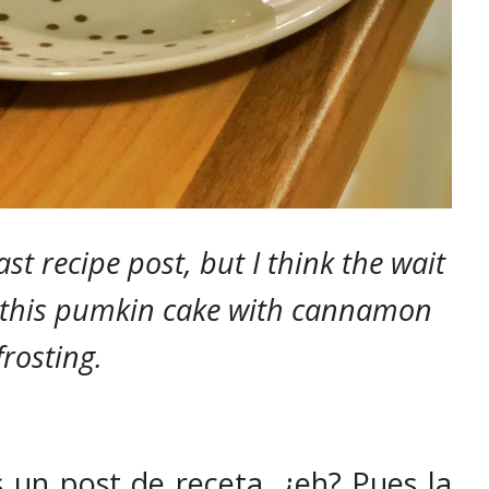
ast recipe post, but I think the wait
ry this pumkin cake with cannamon
frosting.
 un post de receta, ¿eh? Pues la