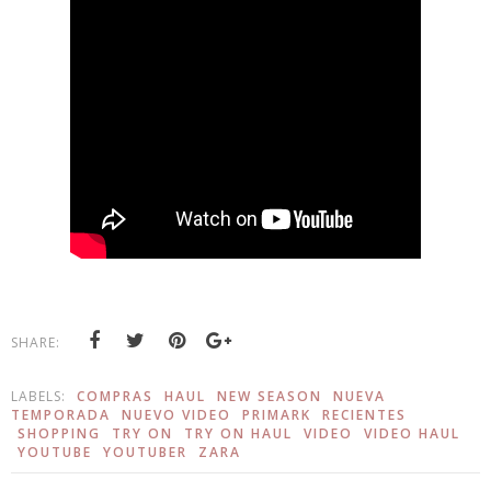
SHARE:
LABELS:
COMPRAS
HAUL
NEW SEASON
NUEVA
TEMPORADA
NUEVO VIDEO
PRIMARK
RECIENTES
SHOPPING
TRY ON
TRY ON HAUL
VIDEO
VIDEO HAUL
YOUTUBE
YOUTUBER
ZARA