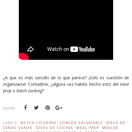
¿A que es más sencillo de lo que parece? ¡Sólo es cuestión de
organizarse! Contadme, ¿alguna vez habéis hecho esto del
meal
prep
o
batch cooking
?
SHARE:
LABELS:
BATCH COOKING
COMIDA SALUDABLE
IDEAS DE
CENAS SANAS
IDEAS DE COCINA
MEAL PREP
MERCHE