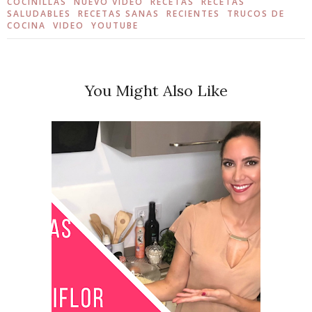
COCINILLAS
NUEVO VIDEO
RECETAS
RECETAS
SALUDABLES
RECETAS SANAS
RECIENTES
TRUCOS DE
COCINA
VIDEO
YOUTUBE
You Might Also Like