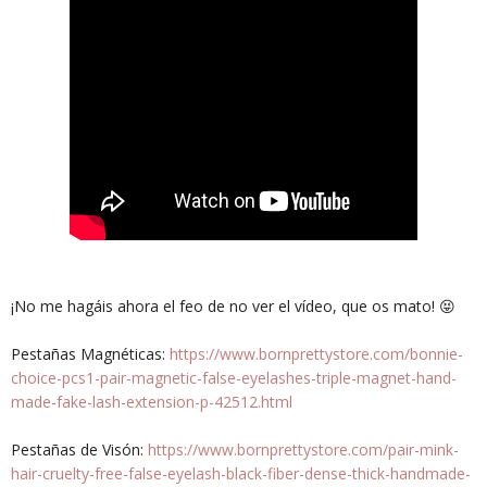
¡No me hagáis ahora el feo de no ver el vídeo, que os mato! 😝
Pestañas Magnéticas:
https://www.bornprettystore.com/bonnie-
choice-pcs1-pair-magnetic-false-eyelashes-triple-magnet-hand-
made-fake-lash-extension-p-42512.html
Pestañas de Visón:
https://www.bornprettystore.com/pair-mink-
hair-cruelty-free-false-eyelash-black-fiber-dense-thick-handmade-