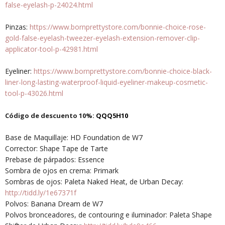
false-eyelash-p-24024.html
Pinzas:
https://www.bornprettystore.com/bonnie-choice-rose-
gold-false-eyelash-tweezer-eyelash-extension-remover-clip-
applicator-tool-p-42981.html
Eyeliner:
https://www.bornprettystore.com/bonnie-choice-black-
liner-long-lasting-waterproof-liquid-eyeliner-makeup-cosmetic-
tool-p-43026.html
Código de descuento 10%:
QQQ5H10
Base de Maquillaje: HD Foundation de W7
Corrector: Shape Tape de Tarte
Prebase de párpados: Essence
Sombra de ojos en crema: Primark
Sombras de ojos: Paleta Naked Heat, de Urban Decay:
http://tidd.ly/1e67371f
Polvos: Banana Dream de W7
Polvos bronceadores, de contouring e iluminador: Paleta Shape