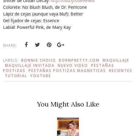
Shifter de Urban Decay:
http://tidd.ly/bde9e466
Colorete: No Blush Blush, de Dr. Perricone
Lápiz de cejas (aunque vaya bluf): Better
Gel fijador de cejas: Essence
Labial: Powerful Pink, de Mary Kay
SHARE:
LABELS:
BONNIE CHOICE
BORNPRETTY.COM
MAQUILLAJE
MAQUILLAJE INVITADA
NUEVO VIDEO
PESTAÑAS
POSTIZAS
PESTAÑAS POSTIZAS MAGNETICAS
RECIENTES
TUTORIAL
YOUTUBE
You Might Also Like