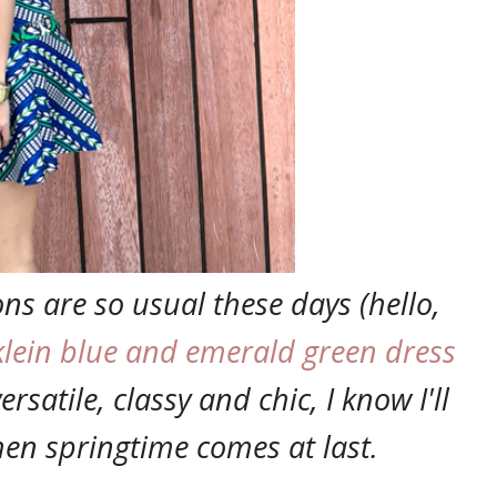
ns are so usual these days (hello,
klein blue and emerald green dress
 versatile, classy and chic, I know I'll
when springtime comes at last.