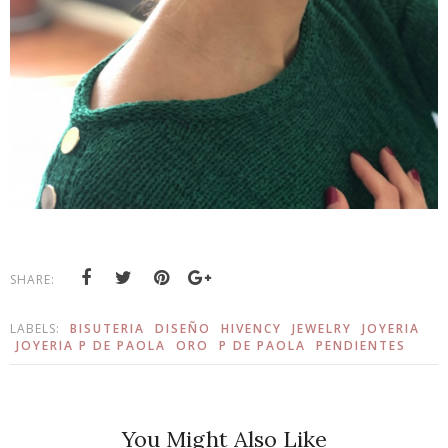
SHARE:
LABELS:
BISUTERIA
DISEÑO
HIVENCY
JEWELRY
JOYERIA
JOYERIA P DE PAOLA
ORO
P DE PAOLA
PENDIENTES
You Might Also Like