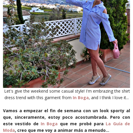
Let's give the weekend some casual style! I'm embrazing the shirt
dress trend with this garment from
In Boga
, and I think I love it...
Vamos a empezar el fin de semana con un look sporty al
que, sinceramente, estoy poco acostumbrada. Pero con
este vestido de
In Boga
que me probé para
La Guía de
Moda
, creo que me voy a animar más a menudo...