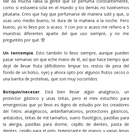
Me da mucha rabia la gente que se perfuma constantemente,
como si estuviera sola en el mundo y los demás no tuviésemos
pituitaria. Creo que hay que perfumarse de manera sutil y que, si
usas uno medio bueno, te dura de la mañana a la noche. Pero
bueno, yo lo llevo por si acaso. Y con por si acaso me refiero a 5
muestras diferentes aparte del que uso siempre, y no me
preguntéis por qué. 🙊
Un tentempie
. Esto también lo llevo siempre, aunque pueden
pasar semanas sin que eche mano de él, así que hace tiempo que
dejé de llevar fruta (difícilísimo limpiar los restos de pera del
fondo de un bolso, oye) y ahora opto por algunos frutos secos o
una barrita de proteínas, que son muy socorridos.
Botiquin/neceser
. Está bien llevar algún analgésico, un
protector gástrico y unas tiritas, pero el mini estuchito para
emergencias que yo llevo es digno de estudio por los creadores
del Tetris: analgésicos, antiinflamatorios, protectores gástricos,
antiácidos, tiritas de mil tamaños, suero fisiológico, pastillas para
la alergia, pastillas para dormir, cepillo de dientes, pasta de
dientes, cepillo para el pelo, higienizante de manos y varias limas