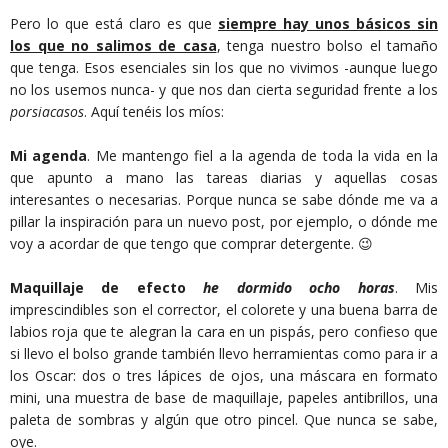
Pero lo que está claro es que
siempre hay unos básicos sin
los que no salimos de casa
, tenga nuestro bolso el tamaño
que tenga. Esos esenciales sin los que no vivimos -aunque luego
no los usemos nunca- y que nos dan cierta seguridad frente a los
porsiacasos
. Aquí tenéis los míos:
Mi agenda
. Me mantengo fiel a la agenda de toda la vida en la
que apunto a mano las tareas diarias y aquellas cosas
interesantes o necesarias. Porque nunca se sabe dónde me va a
pillar la inspiración para un nuevo post, por ejemplo, o dónde me
voy a acordar de que tengo que comprar detergente. 😉
Maquillaje de efecto
he dormido ocho horas
. Mis
imprescindibles son el corrector, el colorete y una buena barra de
labios roja que te alegran la cara en un pispás, pero confieso que
si llevo el bolso grande también llevo herramientas como para ir a
los Oscar: dos o tres lápices de ojos, una máscara en formato
mini, una muestra de base de maquillaje, papeles antibrillos, una
paleta de sombras y algún que otro pincel. Que nunca se sabe,
oye.