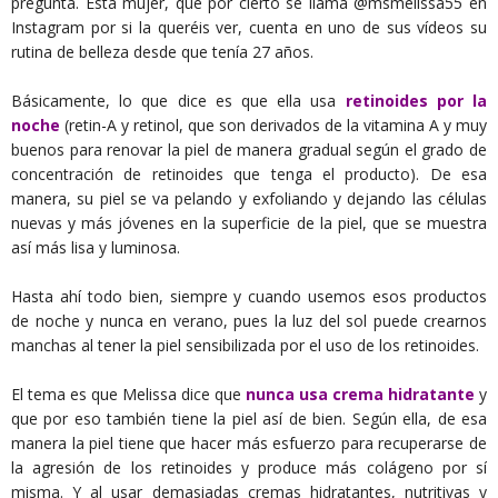
pregunta. Esta mujer, que por cierto se llama @msmelissa55 en
Instagram por si la queréis ver, cuenta en uno de sus vídeos su
rutina de belleza desde que tenía 27 años.
Básicamente, lo que dice es que ella usa
retinoides por la
noche
(retin-A y retinol, que son derivados de la vitamina A y muy
buenos para renovar la piel de manera gradual según el grado de
concentración de retinoides que tenga el producto). De esa
manera, su piel se va pelando y exfoliando y dejando las células
nuevas y más jóvenes en la superficie de la piel, que se muestra
así más lisa y luminosa.
Hasta ahí todo bien, siempre y cuando usemos esos productos
de noche y nunca en verano, pues la luz del sol puede crearnos
manchas al tener la piel sensibilizada por el uso de los retinoides.
El tema es que Melissa dice que
nunca usa crema hidratante
y
que por eso también tiene la piel así de bien. Según ella, de esa
manera la piel tiene que hacer más esfuerzo para recuperarse de
la agresión de los retinoides y produce más colágeno por sí
misma. Y al usar demasiadas cremas hidratantes, nutritivas y