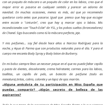
con un poquito de máscara o un poquito de color en los labios, creo que el
mayor error es pasarse en cualquier sentido y parecer un adorno de
navidad. En muchas ocasiones, menos es más, así que yo recomiendo
quedarse corto antes que pasarse. Igual que
pienso que hay que escoger
entre escote o "cinturón", creo que hay q marcar ojos o labios. Mis
incondicionales son "Touch Eclat" de YSL, y los polvos sueltos (bronceadores)
de Chanel. Sigo buscando como tú la máscara perfecta, jeje.
Y mis perfumes... soy fiel desde hace años a Narciso Rodríguez para la
noche, y Aqua di Parma que son productos naturales para el día. Y para el
cuerpo me encanta Body Spray y Body lotion de Burberry.
En mi bolso siempre llevo un neceser peque en el que no puede faltar cepillo
y pasta de dientes, desodorante, crema hidratante, carmex para los labios,
toallitas, un cepillo de pelo, un botecito de perfume (todo en
miniatura),tiritas, colirio, colorete y un lapiz de ojos marrón.
¿Alguna anécdota de tu participación en Miss España que
puedas compartir? ¿Algún secreto de belleza de las
aspirantes?
Todo lo que tengo de la experiencia de Miss España, frente a lo que siempre