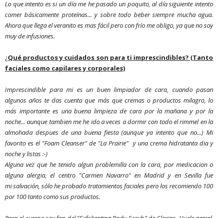
Lo que intento es si un día me he pasado un poquito, al día siguiente intento
comer básicamente proteínas... y sobre todo beber siempre mucha agua.
Ahora que llega el veranito es mas fácil pero con frío me obligo, ya que no soy
muy de infusiones.
¿
Qué productos y cuidados son para ti imprescindibles? (Tanto
faciales como capilares y corporales)
Imprescindible para mi es un buen limpiador de cara, cuando pasan
algunos años te das cuenta que más que cremas o productos milagro, lo
más importante es una buena limpieza de cara por la mañana y por la
noche... aunque tambien me he ido a veces a dormir con todo el rimmel en la
almohada despues de una buena fiesta (aunque ya intento que no...) Mi
favorito es el "Foam Cleanser" de "La Prairie" y una crema hidratanta dia y
noche y listas :-)
Alguna vez que he tenido algun problemilla con la cara, por medicacion o
alguna alergia, el centro "Carmen Navarro" en Madrid y en Sevilla fue
mi salvación, sólo he probado tratamientos faciales pero los recomiendo 100
por 100 tanto como sus productos.
Para el cuerpo soy fan del "Exfolianting Body Scrub" de Clarins. Huele genial,