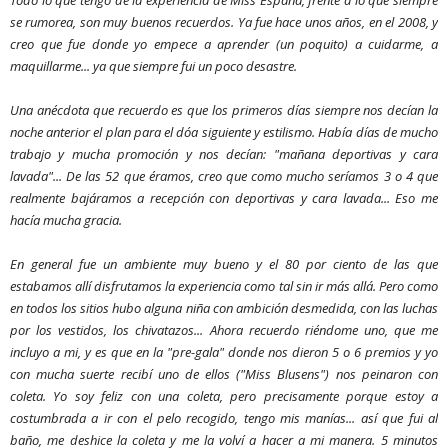
se rumorea, son muy buenos recuerdos. Ya fue hace unos años, en el 2008, y
creo que fue donde yo empece a aprender (un poquito) a cuidarme, a
maquillarme... ya que siempre fui un poco desastre.
Una anécdota que recuerdo es que los primeros días siempre nos decían la
noche anterior el plan para el dóa siguiente y estilismo. Había días de mucho
trabajo y mucha promoción y nos decían: "mañana deportivas y cara
lavada"... De las 52 que éramos, creo que como mucho seríamos 3 o 4 que
realmente bajáramos a recepción con deportivas y cara lavada... Eso me
hacía mucha gracia.
En general fue un ambiente muy bueno y el 80 por ciento de las que
estabamos allí disfrutamos la experiencia como tal sin ir más allá. Pero como
en todos los sitios hubo alguna niña con ambición desmedida, con las luchas
por los vestidos, los chivatazos... Ahora recuerdo riéndome uno, que me
incluyo a mi, y es que en la "pre-gala" donde nos dieron 5 o 6 premios y yo
con mucha suerte recibí uno de ellos ("Miss Blusens") nos peinaron con
coleta. Yo soy feliz con una coleta, pero precisamente porque estoy a
costumbrada a ir con el pelo recogido, tengo mis manías... así que fui al
baño, me deshice la coleta y me la volví a hacer a mi manera. 5 minutos