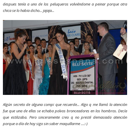
despues tenía a uno de los peluqueros volviéndome a peinar porque otra
chica se lo habia dicho... jajaja...
Algún secreto de alguna compi que recuerde... Algo q me llamó la atención
fue que una de ellas se echaba polvos bronceadores en los hombros. Decía
que estilizaba. Pero sinceramente creo q no presté demasiada atención
porque a día de hoy sigo sin saber maquillarme ....:-)