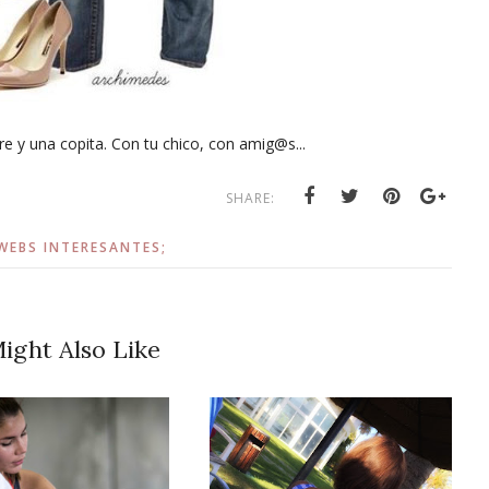
bre y una copita. Con tu chico, con amig@s...
SHARE:
WEBS INTERESANTES;
ight Also Like