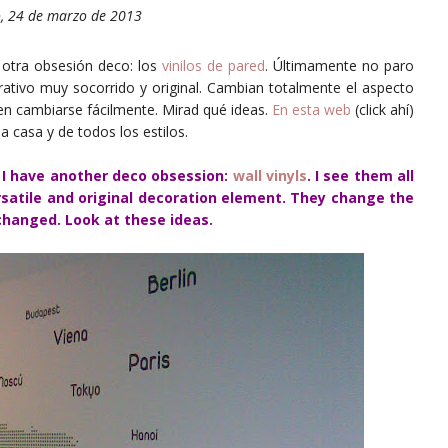
, 24 de marzo de 2013
 otra obsesión deco: los
vinilos de pared
. Últimamente no paro
ativo muy socorrido y original. Cambian totalmente el aspecto
en cambiarse fácilmente. Mirad qué ideas.
En esta web
(click ahí)
a casa y de todos los estilos.
ut I have another deco obsession:
wall vinyls
. I see them all
versatile and original decoration element. They change the
 changed. Look at these ideas.